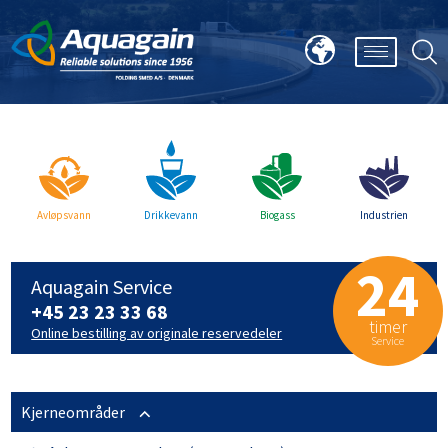
Avløpsvann
Drikkevann
Biogass
Industrien
24
Aquagain Service
+45 23 23 33 68
timer
Online bestilling av originale reservedeler
Service
Kjerneområder