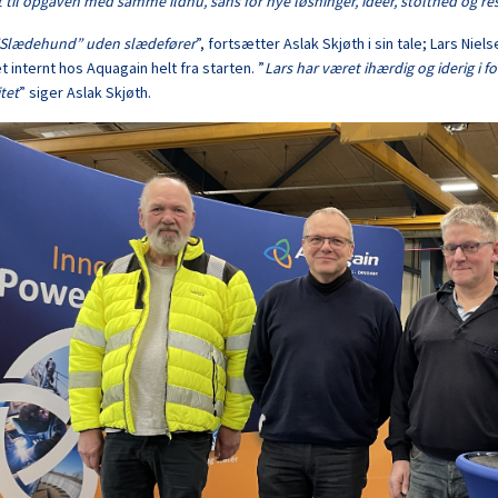
 til opgaven med samme ildhu, sans for nye løsninger, ideer, stolthed og r
”Slædehund” uden slædefører
”, fortsætter Aslak Skjøth i sin tale; Lars Nie
t internt hos Aquagain helt fra starten. ”
Lars har været ihærdig og iderig i fo
itet
” siger Aslak Skjøth.