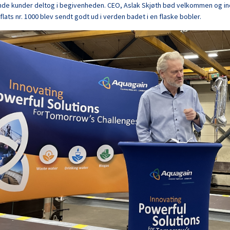
de kunder deltog i begivenheden. CEO, Aslak Skjøth bød velkommen og ind
lats nr. 1000 blev sendt godt ud i verden badet i en flaske bobler.