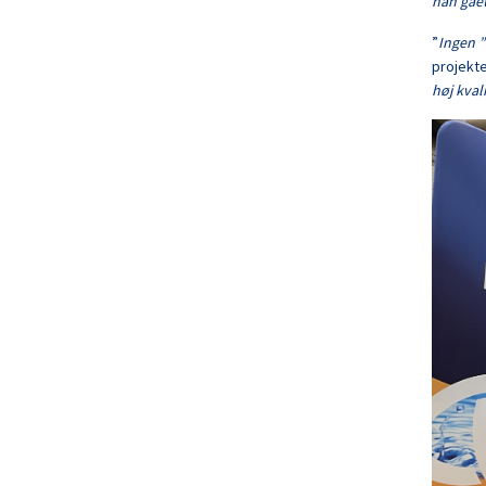
han gået
”
Ingen 
projekte
høj kval