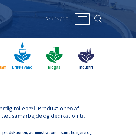
/
/
DK
EN
NO
Slam
Drikkevand
Biogas
Industri
rdig milepæl: Produktionen af
 tæt samarbejde og dedikation til
e produktionen, administrationen samt tidligere og