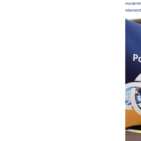
nuværen
elementf