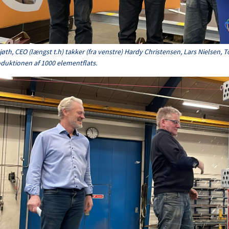
jøth, CEO (længst t.h) takker (fra venstre) Hardy Christensen, Lars Nielsen, 
duktionen af 1000 elementflats.