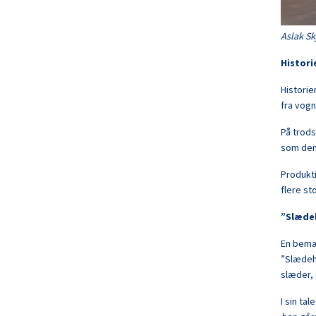
Aslak Sk
Histori
Historie
fra vog
På trods
som den
Produkti
flere st
”Slæde
En bemæ
”Slædehu
slæder, 
I sin tal