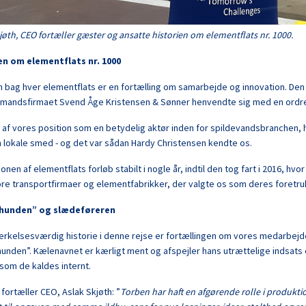
jøth, CEO fortæller gæster og ansatte historien om elementflats nr. 1000.
en om elementflats nr. 1000
n bag hver elementflats er en fortælling om samarbejde og innovation. Den 
nmandsfirmaet Svend Åge Kristensen & Sønner henvendte sig med en ordre
 af vores position som en betydelig aktør inden for spildevandsbranchen, h
 lokale smed - og det var sådan Hardy Christensen kendte os.
onen af elementflats forløb stabilt i nogle år, indtil den tog fart i 2016, h
ore transportfirmaer og elementfabrikker, der valgte os som deres foretru
hunden” og slædeføreren
rkelsesværdig historie i denne rejse er fortællingen om vores medarbej
nden”. Kælenavnet er kærligt ment og afspejler hans utrættelige indsats 
som de kaldes internt.
e fortæller CEO, Aslak Skjøth: ”
Torben har haft en afgørende rolle i produktio