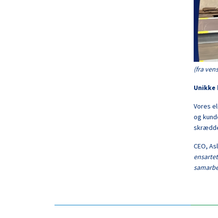
(fra ven
Unikke 
Vores el
og kunde
skrædder
CEO, Asl
ensartet
samarbe