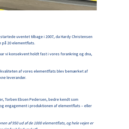
startede uventet tilbage i 2007, da Hardy Christensen
 på 20 elementflats.
ar vi konsekvent holdt fast i vores forankring og dna,
vor kvaliteten af vores elementflats blev bemærket af
kne leverandør.
der, Torben Ebsen Pedersen, bedre kendt som
og engagement i produktionen af elementflats – eller
nen af 950 ud af de 1000 elementflats, og hele vejen er