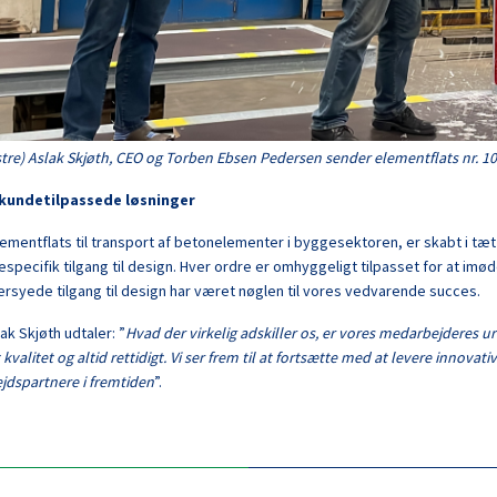
stre) Aslak Skjøth, CEO og Torben Ebsen Pedersen sender elementflats nr. 10
kundetilpassede løsninger
ementflats til transport af betonelementer i byggesektoren, er skabt i tæ
specifik tilgang til design. Hver ordre er omhyggeligt tilpasset for at 
syede tilgang til design har været nøglen til vores vedvarende succes.
ak Skjøth udtaler: ”
Hvad der virkelig adskiller os, er vores medarbejderes uro
 kvalitet og altid rettidigt. Vi ser frem til at fortsætte med at levere inno
jdspartnere i fremtiden
”.