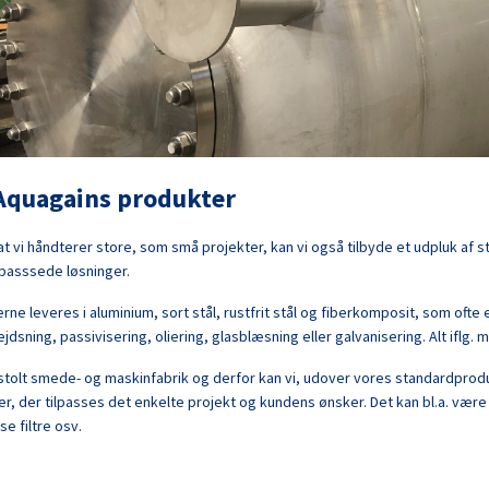
quagains produkter
t vi håndterer store, som små projekter, kan vi også tilbyde et udpluk af
lpasssede løsninger.
rne leveres i aluminium, sort stål, rustfrit stål og fiberkomposit, som of
dsning, passivisering, oliering, glasblæsning eller galvanisering. Alt iflg
 stolt smede- og maskinfabrik og derfor kan vi, udover vores standardproduk
r, der tilpasses det enkelte projekt og kundens ønsker. Det kan bl.a. væ
se filtre osv.