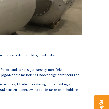
 standardiserede produkter, samt unikke
te efterbehandles hensigtsmæssigt med f.eks.
. miljøgodkendte metoder og nødvendige certificeringer.
ter også, tilbyde projektering og fremstilling af
re stålkonstruktioner, trykbærende tanke og beholdere