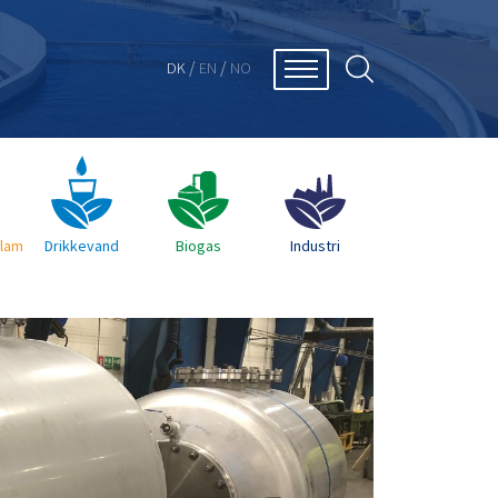
/
/
DK
EN
NO
Slam
Drikkevand
Biogas
Industri