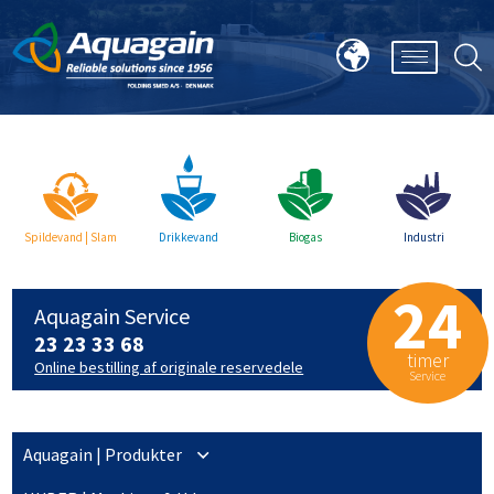
Spildevand | Slam
Drikkevand
Biogas
Industri
24
Aquagain Service
23 23 33 68
timer
Online bestilling af originale reservedele
Service
Aquagain | Produkter
Om Aquagains produkter