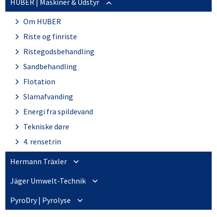
HUBER | Maskiner & Udstyr
Aquagain standardprodukter
Om HUBER
Riste og finriste
Ristegodsbehandling
Sandbehandling
Flotation
Slamafvanding
Energi fra spildevand
Tekniske døre
4. rensetrin
Hermann Träxler
Om Hermann Träxler
Jäger Umwelt-Technik
Träxler produkter
Om Jäger Umwelt-Technik
PyroDry | Pyrolyse
Jäger produkter