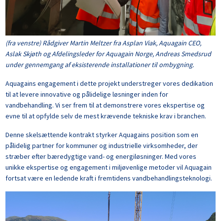
(fra venstre) Rådgiver Martin Meltzer fra Asplan Viak, Aquagain CEO,
Aslak Skjøth og Afdelingsleder for Aquagain Norge, Andreas Smedsrud
under gennemgang af eksisterende installationer til ombygning.
Aquagains engagement i dette projekt understreger vores dedikation
til at levere innovative og pålidelige løsninger inden for
vandbehandling. Vi ser frem til at demonstrere vores ekspertise og
evne til at opfylde selv de mest krævende tekniske krav i branchen.
Denne skelsættende kontrakt styrker Aquagains position som en
pålidelig partner for kommuner og industrielle virksomheder, der
stræber efter bæredygtige vand- og energiløsninger. Med vores
unikke ekspertise og engagement i miljøvenlige metoder vil Aquagain
fortsat være en ledende kraft i fremtidens vandbehandlingsteknologi.