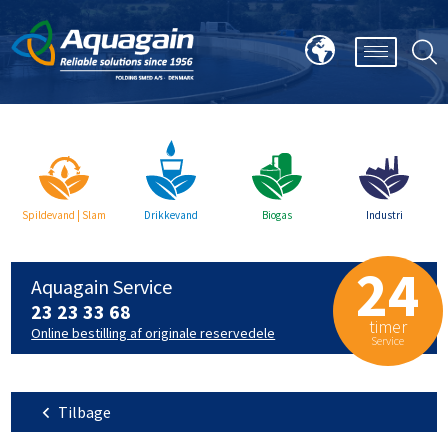
Spildevand | Slam
Drikkevand
Biogas
Industri
24
Aquagain Service
23 23 33 68
timer
Online bestilling af originale reservedele
Service
Tilbage