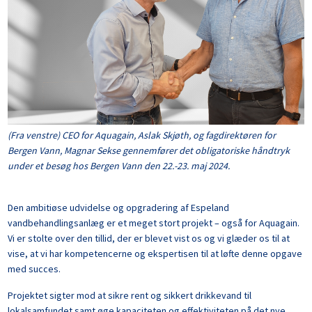
(Fra venstre) CEO for Aquagain, Aslak Skjøth, og fagdirektøren for
Bergen Vann, Magnar Sekse gennemfører det obligatoriske håndtryk
under et besøg hos Bergen Vann den 22.-23. maj 2024.
Den ambitiøse udvidelse og opgradering af Espeland
vandbehandlingsanlæg er et meget stort projekt – også for Aquagain.
Vi er stolte over den tillid, der er blevet vist os og vi glæder os til at
vise, at vi har kompetencerne og ekspertisen til at løfte denne opgave
med succes.
Projektet sigter mod at sikre rent og sikkert drikkevand til
lokalsamfundet samt øge kapaciteten og effektiviteten på det nye