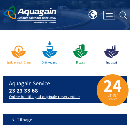
Spildevand | Slam
Drikkevand
Biogas
Industri
24
Aquagain Service
23 23 33 68
timer
Online bestilling af originale reservedele
Service
Tilbage