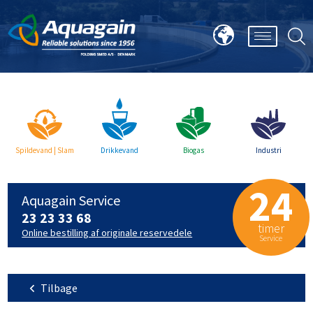
Spildevand | Slam
Drikkevand
Biogas
Industri
24
Aquagain Service
23 23 33 68
timer
Online bestilling af originale reservedele
Service
Tilbage