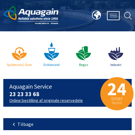
Spildevand | Slam
Drikkevand
Biogas
Industri
24
Aquagain Service
23 23 33 68
timer
Online bestilling af originale reservedele
Service
Tilbage