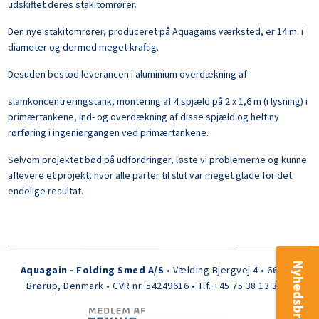
udskiftet deres stakitomrører.
Den nye stakitomrører, produceret på Aquagains værksted, er 14 m. i
diameter og dermed meget kraftig.
Desuden bestod leverancen i aluminium overdækning af
slamkoncentreringstank, montering af 4 spjæld på 2 x 1,6 m (i lysning) i
primærtankene, ind- og overdækning af disse spjæld og helt ny
rørføring i ingeniørgangen ved primærtankene.
Selvom projektet bød på udfordringer, løste vi problemerne og kunne
aflevere et projekt, hvor alle parter til slut var meget glade for det
endelige resultat.
Nyhedsbrev
Aquagain - Folding Smed A/S
• Vælding Bjergvej 4 • 6650
Brørup, Denmark • CVR nr. 54249616 • Tlf. +45 75 38 13 30