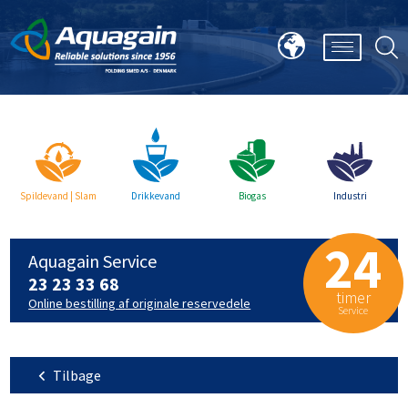
Spildevand | Slam
Drikkevand
Biogas
Industri
24
Aquagain Service
23 23 33 68
timer
Online bestilling af originale reservedele
Service
Tilbage