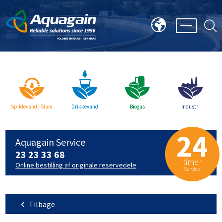
Spildevand | Slam
Drikkevand
Biogas
Industri
24
Aquagain Service
23 23 33 68
timer
Online bestilling af originale reservedele
Service
Tilbage