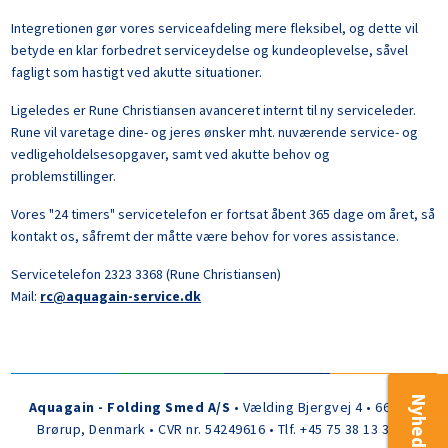
Integretionen gør vores serviceafdeling mere fleksibel, og dette vil
betyde en klar forbedret serviceydelse og kundeoplevelse, såvel
fagligt som hastigt ved akutte situationer.
Ligeledes er Rune Christiansen avanceret internt til ny serviceleder.
Rune vil varetage dine- og jeres ønsker mht. nuværende service- og
vedligeholdelsesopgaver, samt ved akutte behov og
problemstillinger.
Vores "24 timers" servicetelefon er fortsat åbent 365 dage om året, så
kontakt os, såfremt der måtte være behov for vores assistance.
Servicetelefon 2323 3368 (Rune Christiansen)
Mail:
rc@aquagain-service.dk
Nyhedsbrev
Aquagain - Folding Smed A/S
• Vælding Bjergvej 4 • 6650
Brørup, Denmark • CVR nr. 54249616 • Tlf. +45 75 38 13 30