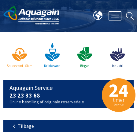
Spildevand | Slam
Drikkevand
Biogas
Industri
24
Aquagain Service
23 23 33 68
timer
Online bestilling af originale reservedele
Service
Tilbage