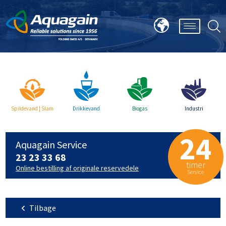
Spildevand | Slam
Drikkevand
Biogas
Industri
24
Aquagain Service
23 23 33 68
timer
Online bestilling af originale reservedele
Service
Tilbage