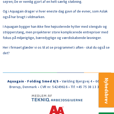
sejren; De er nemlig gjort af en helt særlig støbning.
Og i Aquagain drager vi hver eneste dag gavn af de evner, som Aslak
også har brugt i vildmarken.
I Aquagain bygger han ikke fine højisolerede hytter med stengulv og
stripperstang, men projekterer store komplicerede entrepriser med
fokus på miljørigtige, bæredygtige og værdiskabende løsninger.
Her i firmaet glæder vi os til at se programmet i aften - skal du også se
det?
Nyhedsbrev
Aquagain - Folding Smed A/S
• Vælding Bjergvej 4 • 6650
Brørup, Denmark • CVR nr. 54249616 • Tlf. +45 75 38 13 30