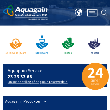
Spildevand | Slam
Drikkevand
Biogas
Industri
24
Aquagain Service
23 23 33 68
timer
Online bestilling af originale reservedele
Service
Aquagain | Produkter
Om Aquagains produkter