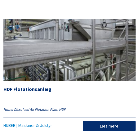
Om PyroDry
PyroDry produkter
HDF Flotationsanlæg
Huber Dissolved Air Flotation Plant HDF
HUBER | Maskiner & Udstyr
Læs mere