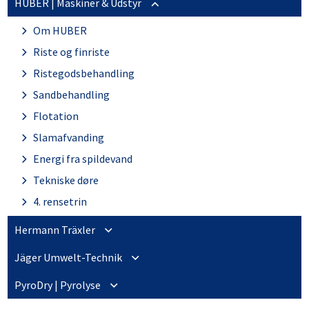
HUBER | Maskiner & Udstyr
Aquagain standardprodukter
Om HUBER
Riste og finriste
Ristegodsbehandling
Sandbehandling
Flotation
Slamafvanding
Energi fra spildevand
Tekniske døre
4. rensetrin
Hermann Träxler
Om Hermann Träxler
Jäger Umwelt-Technik
Träxler produkter
Om Jäger Umwelt-Technik
PyroDry | Pyrolyse
Jäger produkter